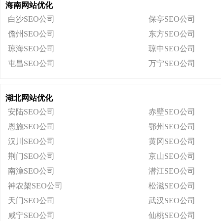
海南网站优化
白沙SEO公司
保亭SEO公司
儋州SEO公司
东方SEO公司
琼海SEO公司
琼中SEO公司
屯昌SEO公司
万宁SEO公司
湖北网站优化
安陆SEO公司
赤壁SEO公司
恩施SEO公司
鄂州SEO公司
汉川SEO公司
黄冈SEO公司
荆门SEO公司
京山SEO公司
南漳SEO公司
潜江SEO公司
神农架SEO公司
松滋SEO公司
天门SEO公司
武汉SEO公司
咸宁SEO公司
仙桃SEO公司