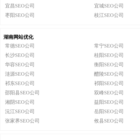
宜昌SEO公司
宜城SEO公司
枣阳SEO公司
枝江SEO公司
湖南网站优化
常德SEO公司
常宁SEO公司
长沙SEO公司
桂阳SEO公司
华容SEO公司
衡阳SEO公司
涟源SEO公司
醴陵SEO公司
祁东SEO公司
祁阳SEO公司
邵阳县SEO公司
双峰SEO公司
湘阴SEO公司
益阳SEO公司
沅江SEO公司
岳阳SEO公司
张家界SEO公司
攸县SEO公司