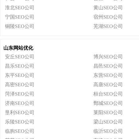
淮北SEO公司
黄山SEO公司
宁国SEO公司
宿州SEO公司
铜陵SEO公司
芜湖SEO公司
山东网站优化
安丘SEO公司
博兴SEO公司
昌乐SEO公司
昌邑SEO公司
东平SEO公司
东营SEO公司
高密SEO公司
高唐SEO公司
菏泽SEO公司
桓台SEO公司
济南SEO公司
鄄城SEO公司
垦利SEO公司
莱阳SEO公司
乐陵SEO公司
梁山SEO公司
临朐SEO公司
临沂SEO公司