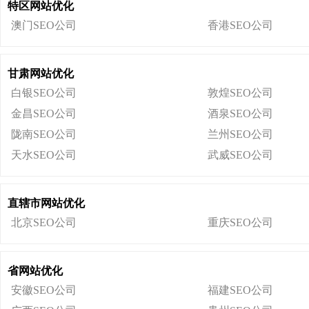
特区网站优化
澳门SEO公司
香港SEO公司
甘肃网站优化
白银SEO公司
敦煌SEO公司
金昌SEO公司
酒泉SEO公司
陇南SEO公司
兰州SEO公司
天水SEO公司
武威SEO公司
直辖市网站优化
北京SEO公司
重庆SEO公司
省网站优化
安徽SEO公司
福建SEO公司